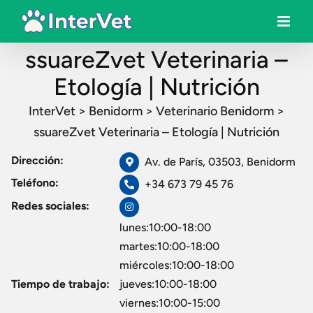
ssuareZvet Veterinaria –
Etología | Nutrición
InterVet
>
Benidorm
>
Veterinario Benidorm
>
ssuareZvet Veterinaria – Etología | Nutrición
Dirección:
Av. de París, 03503, Benidorm
Teléfono:
+34 673 79 45 76
Redes sociales:
lunes:10:00-18:00
martes:10:00-18:00
miércoles:10:00-18:00
Tiempo de trabajo:
jueves:10:00-18:00
viernes:10:00-15:00