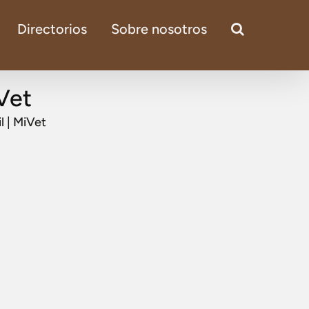
Directorios
Sobre nosotros
iVet
l | MiVet