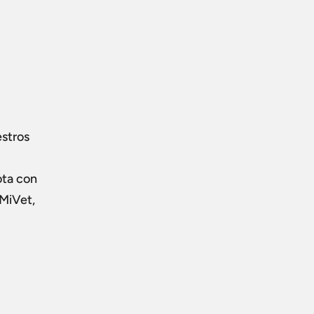
estros
ota con
 MiVet,