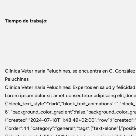
Tiempo de trabajo:
Clínica Veterinaria Peluchines, se encuentra en C. González
Peluchines
Clínica Veterinaria Peluchines: Expertos en salud y felicid
Lorem ipsum dolor sit amet consectetur adipiscing elit,don
{“block_text_style”:”dark”,”block_text_animations”:””,”blo
6″,”background_color_gradient”:false,”background_color_gr
{“created”:”2024-07-18T11:48:49+02:00″,”row”:{“created”:”2
{“order”:44,”category”:”general”,”tags”:[“text-alone”],”positio