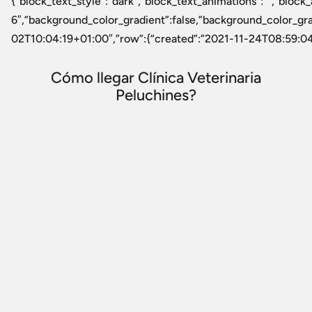
{“block_text_style”:”dark”,”block_text_animations”:””,”bloc
6″,”background_color_gradient”:false,”background_color_gr
02T10:04:19+01:00″,”row”:{“created”:”2021-11-24T08:59:04+01
Cómo llegar Clínica Veterinaria
Peluchines?