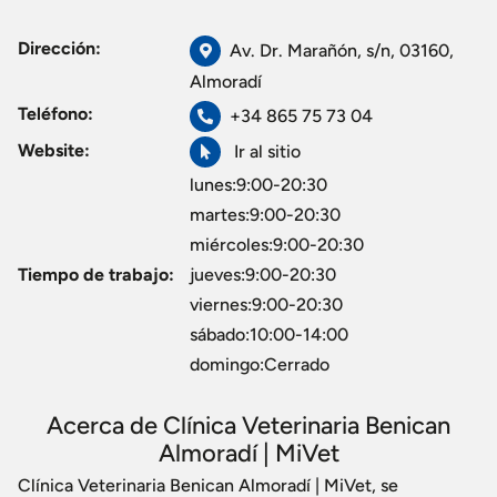
Dirección:
Av. Dr. Marañón, s/n, 03160,
Almoradí
Teléfono:
+34 865 75 73 04
Website:
Ir al sitio
lunes:9:00-20:30
martes:9:00-20:30
miércoles:9:00-20:30
Tiempo de trabajo:
jueves:9:00-20:30
viernes:9:00-20:30
sábado:10:00-14:00
domingo:Cerrado
Acerca de Clínica Veterinaria Benican
Almoradí | MiVet
Clínica Veterinaria Benican Almoradí | MiVet, se