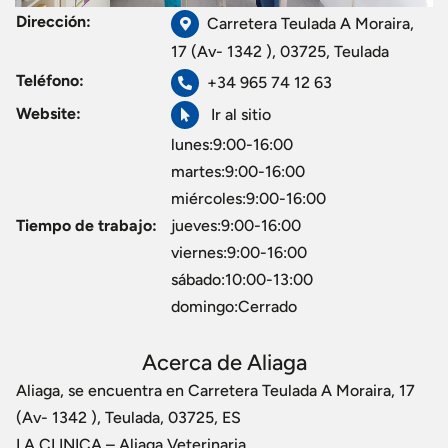
Dirección:
Carretera Teulada A Moraira,
17 (Av- 1342 ), 03725, Teulada
Teléfono:
+34 965 74 12 63
Website:
Ir al sitio
lunes:9:00-16:00
martes:9:00-16:00
miércoles:9:00-16:00
Tiempo de trabajo:
jueves:9:00-16:00
viernes:9:00-16:00
sábado:10:00-13:00
domingo:Cerrado
Acerca de Aliaga
Aliaga, se encuentra en Carretera Teulada A Moraira, 17
(Av- 1342 ), Teulada, 03725, ES
LA CLINICA – Aliaga Veterinaria